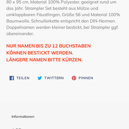
80 x 95 cm, Material 100% Polyester, geeignet rund um
Warenkorb
das Jahr. Strampler Set besteht aus Mütze und
hinzugefügt
umklappbaren Fäustlingen, Größe 56 und Material 100%
Baumwolle. Schnullerkette entspricht den DIN-Normen.
Doppelnamen werden kleiner bestickt, bei Strampler ggf.
übereinander.
NUR NAMEN BIS ZU 12 BUCHSTABEN
KÖNNEN BESTICKT WERDEN.
LÄNGERE NAMEN BITTE KÜRZEN.
AUF
AUF
AUF
TEILEN
TWITTERN
PINNEN
FACEBOOK
TWITTER
PINTEREST
TEILEN
TWITTERN
PINNEN
Informationen