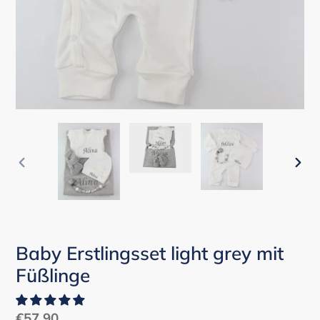
VORHERIGER
NÄC
SCHIEBER
SCH
Baby Erstlingsset light grey mit
Füßlinge
Normaler
€57,90