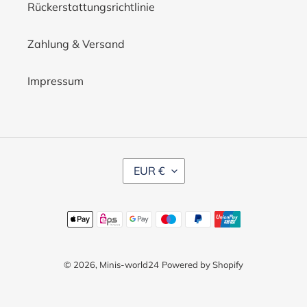
Rückerstattungsrichtlinie
Zahlung & Versand
Impressum
W
EUR €
Ä
H
R
U
Zahlungsmethoden
N
G
© 2026,
Minis-world24
Powered by Shopify