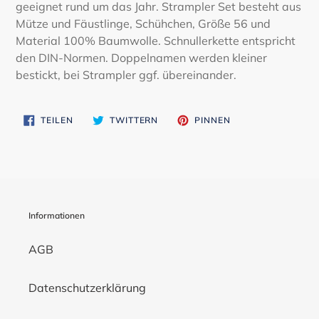
geeignet rund um das Jahr. Strampler Set besteht aus
hinzugefügt
Mütze und Fäustlinge, Schühchen, Größe 56 und
Material 100% Baumwolle. Schnullerkette entspricht
den DIN-Normen. Doppelnamen werden kleiner
bestickt, bei Strampler ggf. übereinander.
AUF
AUF
AUF
TEILEN
TWITTERN
PINNEN
FACEBOOK
TWITTER
PINTEREST
TEILEN
TWITTERN
PINNEN
Informationen
AGB
Datenschutzerklärung