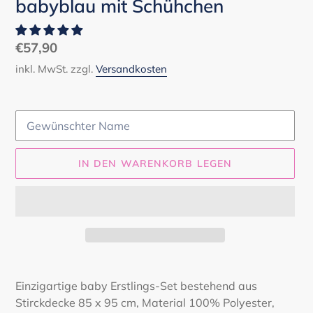
babyblau mit Schühchen
Normaler
€57,90
Preis
inkl. MwSt. zzgl.
Versandkosten
IN DEN WARENKORB LEGEN
Produkt
wird
Einzigartige baby Erstlings-Set bestehend aus
zum
Stirckdecke 85 x 95 cm, Material 100% Polyester,
Warenkorb