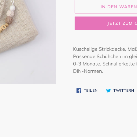
IN DEN WARE
JETZT ZUM
Produkt
wird
Kuschelige Strickdecke
, Ma
zum
Passende Schühchen im glei
Warenkorb
0-3 Monate. Schnullerkette
hinzugefügt
DIN-Normen.
AUF
A
TEILEN
TWITTERN
FACEBOOK
T
TEILEN
T