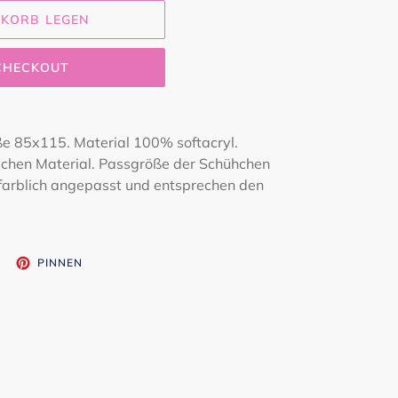
NKORB LEGEN
 CHECKOUT
ße 85x115. Material 100% softacryl.
chen Material. Passgröße der Schühchen
 farblich angepasst und entsprechen den
UF
AUF
PINNEN
WITTER
PINTEREST
WITTERN
PINNEN