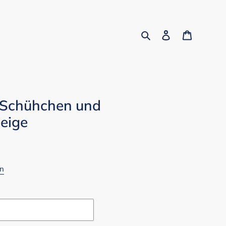
Suchen
Einloggen
Warenko
t Schühchen und
beige
en